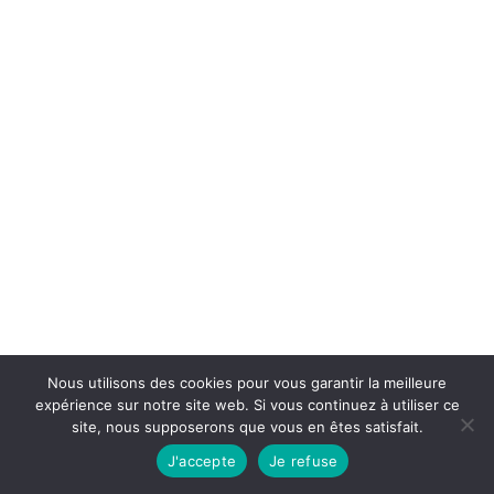
Nous utilisons des cookies pour vous garantir la meilleure
expérience sur notre site web. Si vous continuez à utiliser ce
© 2026 HOLNON Tennis de Table
site, nous supposerons que vous en êtes satisfait.
J'accepte
Je refuse