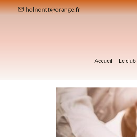
Aller
holnontt@orange.fr
au
contenu
Accueil
Le club